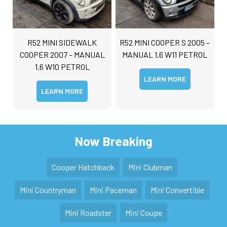
R52 MINI SIDEWALK
R52 MINI COOPER S 2005 –
COOPER 2007 – MANUAL
MANUAL 1.6 W11 PETROL
1.6 W10 PETROL
LEARN MORE
LEARN MORE
Now Breaking
Cooper Hatchback
Mini Clubman
Mini Countryman
Mini Paceman
Mini Convertible
Mini Roadster
Mini Coupe