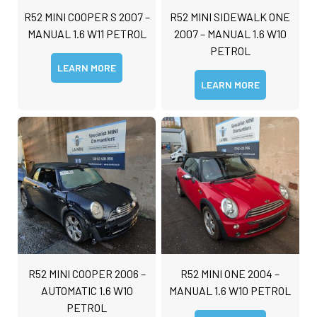
R52 MINI COOPER S 2007 –
R52 MINI SIDEWALK ONE
MANUAL 1.6 W11 PETROL
2007 – MANUAL 1.6 W10
PETROL
LEARN MORE
LEARN MORE
N
a
m
e
D
*
e
t
First
Last
a
C
i
o
l
m
s
m
*
e
R52 MINI COOPER 2006 –
R52 MINI ONE 2004 –
n
t
AUTOMATIC 1.6 W10
MANUAL 1.6 W10 PETROL
o
PETROL
r