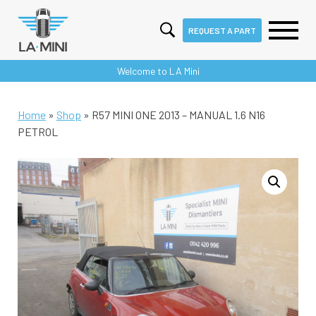
REQUEST A PART
Skip
Welcome to LA Mini
to
content
Home
»
Shop
»
R57 MINI ONE 2013 – MANUAL 1.6 N16
PETROL