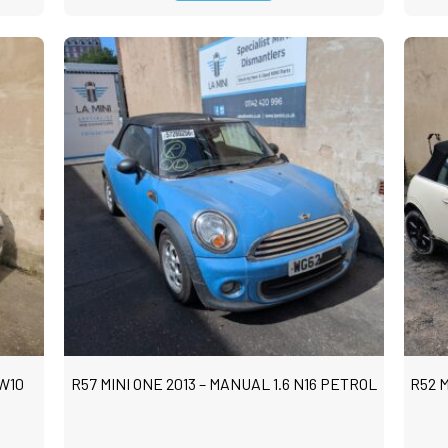
 W10
R57 MINI ONE 2013 – MANUAL 1.6 N16 PETROL
R52 