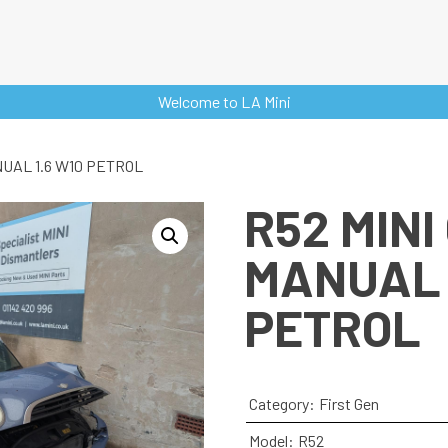
Welcome to LA Mini
NUAL 1.6 W10 PETROL
R52 MINI
MANUAL 
PETROL
Category:
First Gen
Model:
R52