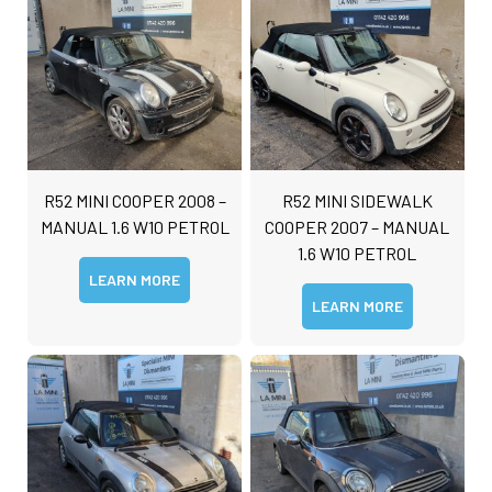
s
s
Submit
a
g
e
R52 MINI COOPER 2008 –
R52 MINI SIDEWALK
MANUAL 1.6 W10 PETROL
COOPER 2007 – MANUAL
1.6 W10 PETROL
LEARN MORE
LEARN MORE