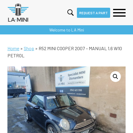
REQUEST A PART
Skip
Welcome to LA Mini
to
content
Home
»
Shop
»
R52 MINI COOPER 2007 – MANUAL 1.6 W10
PETROL