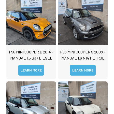
s
s
Submit
a
g
e
F56 MINI COOPER D 2014 –
R56 MINI COOPER S 2008 –
MANUAL 1.5 B37 DIESEL
MANUAL 1.6 N14 PETROL
LEARN MORE
LEARN MORE