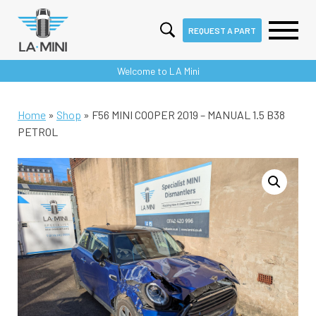
REQUEST A PART
Skip
Welcome to LA Mini
to
content
Home
»
Shop
»
F56 MINI COOPER 2019 – MANUAL 1.5 B38
PETROL