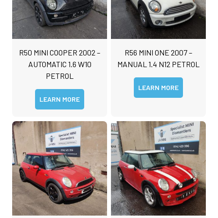
g
e
R50 MINI COOPER 2002 –
R56 MINI ONE 2007 –
AUTOMATIC 1.6 W10
MANUAL 1.4 N12 PETROL
PETROL
LEARN MORE
LEARN MORE