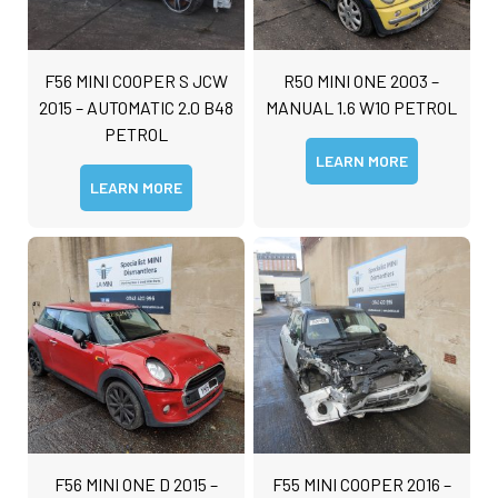
F56 MINI COOPER S JCW
R50 MINI ONE 2003 –
2015 – AUTOMATIC 2.0 B48
MANUAL 1.6 W10 PETROL
PETROL
LEARN MORE
LEARN MORE
F56 MINI ONE D 2015 –
F55 MINI COOPER 2016 –