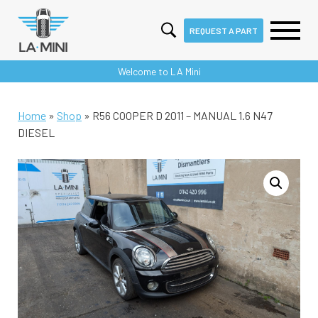
REQUEST A PART
Skip
Welcome to LA Mini
to
content
Home
»
Shop
»
R56 COOPER D 2011 – MANUAL 1.6 N47
DIESEL