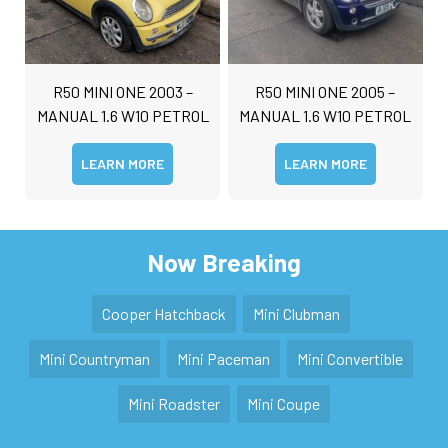
R50 MINI ONE 2003 –
R50 MINI ONE 2005 –
MANUAL 1.6 W10 PETROL
MANUAL 1.6 W10 PETROL
LEARN MORE
LEARN MORE
Now Breaking
Cooper Hatchback
Mini Clubman
Mini Countryman
Mini Paceman
Mini Convertible
Mini Roadster
Mini Coupe