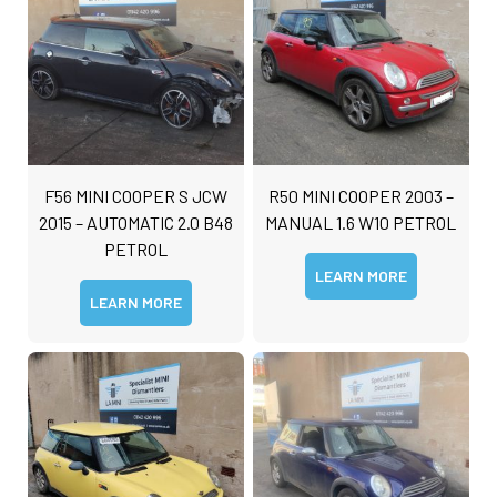
F56 MINI COOPER S JCW
R50 MINI COOPER 2003 –
2015 – AUTOMATIC 2.0 B48
MANUAL 1.6 W10 PETROL
PETROL
LEARN MORE
LEARN MORE