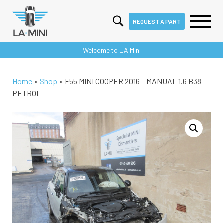
REQUEST A PART
Skip
Welcome to LA Mini
to
content
Home
»
Shop
»
F55 MINI COOPER 2016 – MANUAL 1.6 B38
PETROL