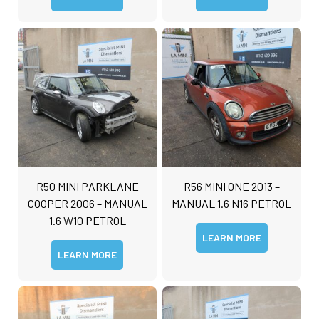
M
e
s
s
Submit
a
g
e
R50 MINI PARKLANE
R56 MINI ONE 2013 –
COOPER 2006 – MANUAL
MANUAL 1.6 N16 PETROL
1.6 W10 PETROL
LEARN MORE
LEARN MORE