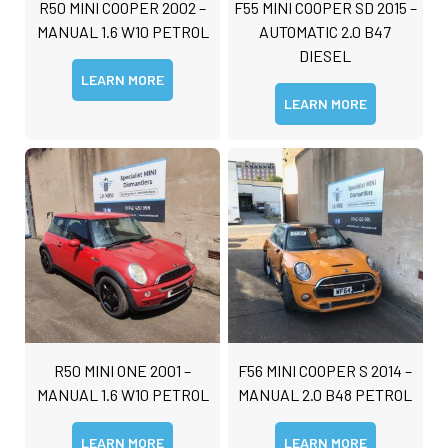
R50 MINI COOPER 2002 –
F55 MINI COOPER SD 2015 –
MANUAL 1.6 W10 PETROL
AUTOMATIC 2.0 B47
DIESEL
LEARN MORE
LEARN MORE
N
a
m
e
D
*
e
t
First
Last
a
C
i
o
l
m
s
m
*
e
R50 MINI ONE 2001 –
F56 MINI COOPER S 2014 –
n
MANUAL 1.6 W10 PETROL
MANUAL 2.0 B48 PETROL
t
o
r
LEARN MORE
LEARN MORE