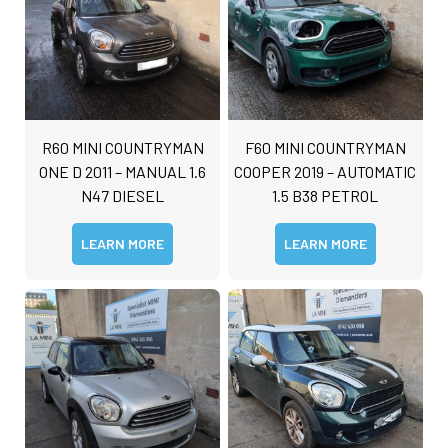
R60 MINI COUNTRYMAN
F60 MINI COUNTRYMAN
ONE D 2011 – MANUAL 1.6
COOPER 2019 – AUTOMATIC
N47 DIESEL
1.5 B38 PETROL
LEARN MORE
LEARN MORE
N
a
m
e
D
*
e
t
First
Last
a
C
i
o
l
m
s
m