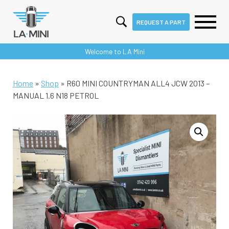
REQUEST A PART
Skip
Welcome to LA Mini
to
content
Home
»
Shop
»
R60 MINI COUNTRYMAN ALL4 JCW 2013 –
MANUAL 1.6 N18 PETROL