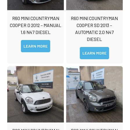
*
e
n
t
R60 MINI COUNTRYMAN
R60 MINI COUNTRYMAN
o
COOPER D 2012 – MANUAL
COOPER SD 2013 –
r
1.6 N47 DIESEL
AUTOMATIC 2.0 N47
M
e
DIESEL
s
LEARN MORE
s
Submit
LEARN MORE
a
g
e