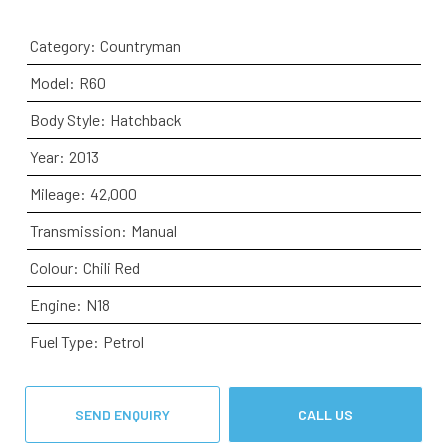
Category:
Countryman
Model:
R60
Body Style:
Hatchback
Year:
2013
Mileage:
42,000
Transmission:
Manual
Colour:
Chili Red
Engine:
N18
Fuel Type:
Petrol
SEND ENQUIRY
CALL US