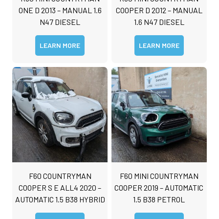
t
ONE D 2013 – MANUAL 1.6
COOPER D 2012 – MANUAL
o
N47 DIESEL
1.6 N47 DIESEL
r
M
e
LEARN MORE
LEARN MORE
s
s
Submit
a
g
e
F60 COUNTRYMAN
F60 MINI COUNTRYMAN
COOPER S E ALL4 2020 –
COOPER 2019 – AUTOMATIC
AUTOMATIC 1.5 B38 HYBRID
1.5 B38 PETROL