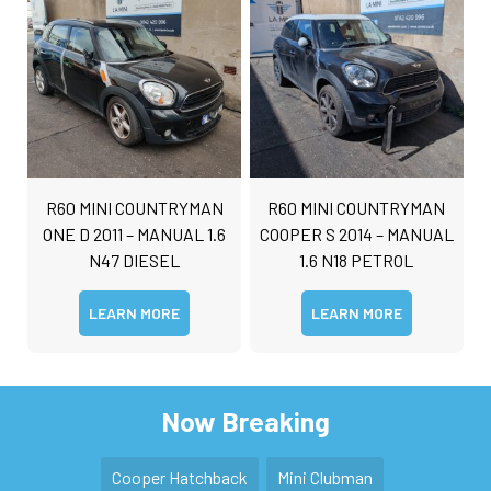
R60 MINI COUNTRYMAN
R60 MINI COUNTRYMAN
ONE D 2011 – MANUAL 1.6
COOPER S 2014 – MANUAL
N47 DIESEL
1.6 N18 PETROL
LEARN MORE
LEARN MORE
Now Breaking
Cooper Hatchback
Mini Clubman