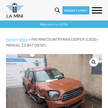
REQUEST A PART
Skip
Welcome to LA Mini
to
content
Home
»
Shop
»
F60 MINI COUNTRYMAN COOPER D 2020 –
MANUAL 2.0 B47 DIESEL