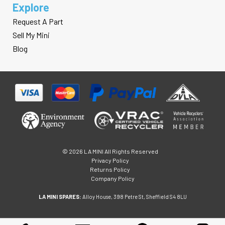
Explore
Request A Part
Sell My Mini
Blog
© 2026 LA MINI All Rights Reserved
Privacy Policy
Returns Policy
Company Policy
LA MINI SPARES:
Alloy House, 398 Petre St, Sheffield S4 8LU