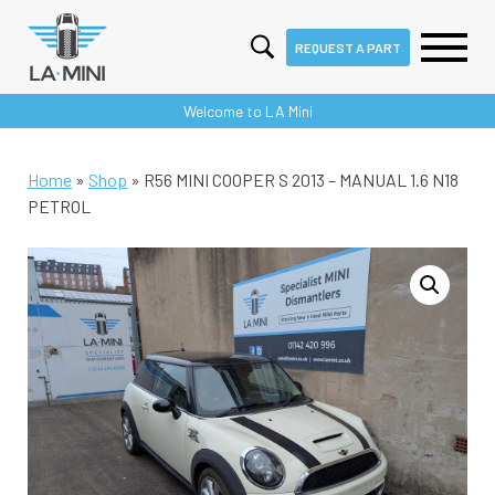
REQUEST A PART
Skip
Welcome to LA Mini
to
content
Home
»
Shop
»
R56 MINI COOPER S 2013 – MANUAL 1.6 N18
PETROL