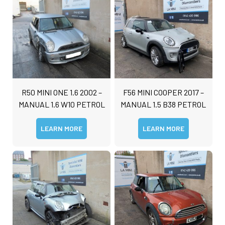
s
Submit
a
g
e
R50 MINI ONE 1.6 2002 –
F56 MINI COOPER 2017 –
MANUAL 1.6 W10 PETROL
MANUAL 1.5 B38 PETROL
LEARN MORE
LEARN MORE