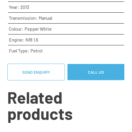
Year:
2013
Transmission:
Manual
Colour:
Pepper White
Engine:
N18 1.6
Fuel Type:
Petrol
SEND ENQUIRY
CALL US
Related
products