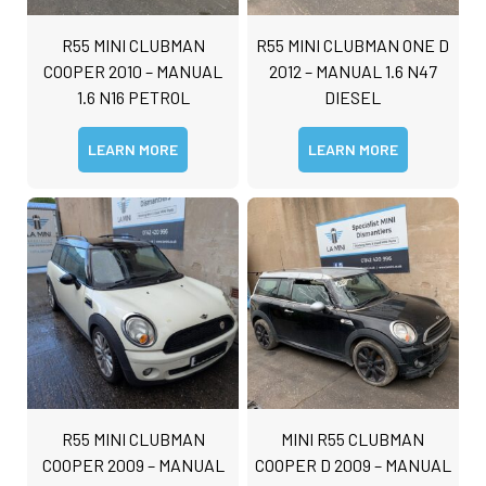
R55 MINI CLUBMAN
R55 MINI CLUBMAN ONE D
COOPER 2010 – MANUAL
2012 – MANUAL 1.6 N47
1.6 N16 PETROL
DIESEL
LEARN MORE
LEARN MORE
N
a
m
e
D
*
e
t
First
Last
a
C
i
o
l
m
s
m
*
e
R55 MINI CLUBMAN
MINI R55 CLUBMAN
n
COOPER 2009 – MANUAL
COOPER D 2009 – MANUAL
t