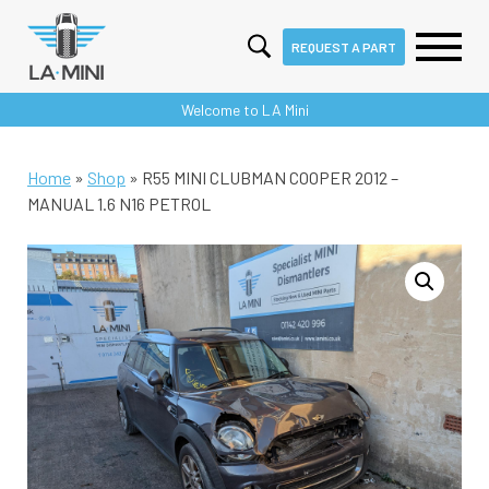
REQUEST A PART
Skip
Welcome to LA Mini
to
content
Home
»
Shop
»
R55 MINI CLUBMAN COOPER 2012 –
MANUAL 1.6 N16 PETROL