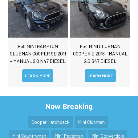
R55 MINI HAMPTON
F54 MINI CLUBMAN
CLUBMAN COOPER SD 2011
COOPER D 2016 – MANUAL
– MANUAL 2.0 N47 DIESEL
2.0 B47 DIESEL
LEARN MORE
LEARN MORE
Now Breaking
Cooper Hatchback
Mini Clubman
Mini Countryman
Mini Paceman
Mini Convertible