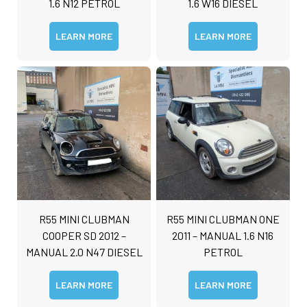
1.6 N12 PETROL
1.6 W16 DIESEL
o
r
M
LEARN MORE
LEARN MORE
e
s
s
Submit
a
g
e
R55 MINI CLUBMAN
R55 MINI CLUBMAN ONE
COOPER SD 2012 –
2011 – MANUAL 1.6 N16
MANUAL 2.0 N47 DIESEL
PETROL
LEARN MORE
LEARN MORE